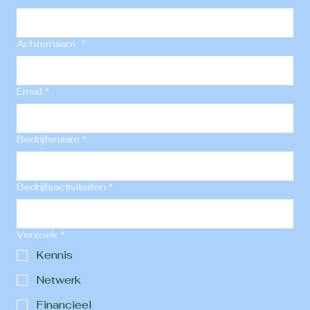
Achternaam
*
Email
*
Bedrijfsnaam
*
Bedrijfsactiviteiten
*
Verzoek
*
Kennis
Netwerk
Financieel