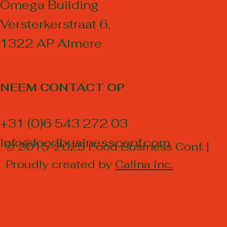
Omega Building
Versterkerstraat 6,
1322 AP Almere
NEEM CONTACT OP
+31 (0)6 543 272 03
info@foodbusinessconf.com
© 2015-2025 Food Business Conf. |
Proudly created by
Calina inc.