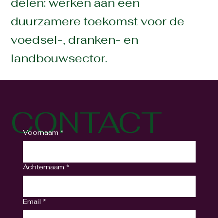
delen: werken aan een
duurzamere toekomst voor de
voedsel-, dranken- en
landbouwsector.
CONTACT
Voornaam
*
Achternaam
*
Email
*