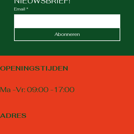
NIEUWSBRIEF!
Email
*
Abonneren
OPENINGSTIJDEN
Ma -Vr: 09:00 -17:00
ADRES