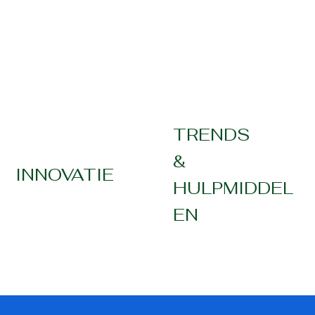
TRENDS
TRENDS
&
&
INNOVATIE
HULPMIDDEL
HULPMIDDEL
EN
EN